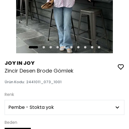
JOY IN JOY
Zincir Desen Brode Gömlek
Ürün Kodu
:
2441011_073_1001
Renk
Beden