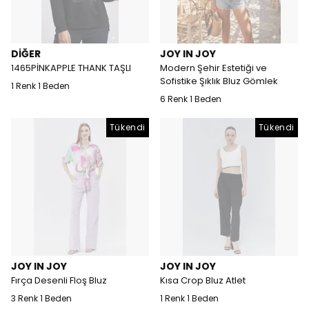
DİĞER
JOY IN JOY
1465PİNKAPPLE THANK TAŞLI
Modern Şehir Estetiği ve
Sofistike Şıklık Bluz Gömlek
1 Renk 1 Beden
6 Renk 1 Beden
Tükendi
Tükendi
JOY IN JOY
JOY IN JOY
Fırça Desenli Floş Bluz
Kısa Crop Bluz Atlet
3 Renk 1 Beden
1 Renk 1 Beden