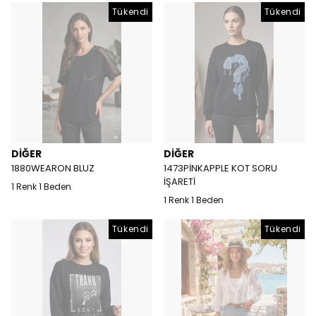
Tükendi
Tükendi
DİĞER
DİĞER
1880WEARON BLUZ
1473PİNKAPPLE KOT SORU
İŞARETİ
1 Renk 1 Beden
1 Renk 1 Beden
Tükendi
Tükendi