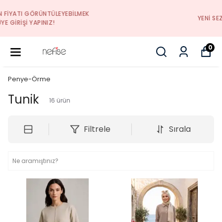
YENI SEZON ÜRÜNLER
0
Penye-Örme
Tunik
16
ürün
Filtrele
Sırala