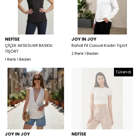
NEFİSE
JOY IN JOY
ÇİÇEK AKSESUAR BASKILI
Rahat Fit Casual Kadın Tişört
TİŞÖRT
2 Renk 1 Beden
1 Renk 1 Beden
Tükendi
JOY IN JOY
NEFİSE