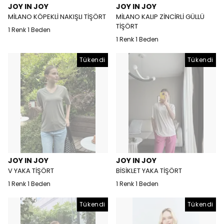
JOY IN JOY
JOY IN JOY
MİLANO KÖPEKLİ NAKIŞLI TİŞÖRT
MİLANO KALIP ZİNCİRLİ GÜLLÜ
TİŞÖRT
1 Renk 1 Beden
1 Renk 1 Beden
Tükendi
Tükendi
JOY IN JOY
JOY IN JOY
V YAKA TİŞÖRT
BİSİKLET YAKA TİŞÖRT
1 Renk 1 Beden
1 Renk 1 Beden
Tükendi
Tükendi