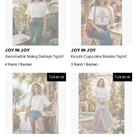
JOY IN JOY
JOY IN JOY
Geometrik Nakış Detaylı Tişört
Kirazlı Cupcake Baskılı Tişört
4 Renk 1 Beden
3 Renk 1 Beden
Tükendi
Tükendi