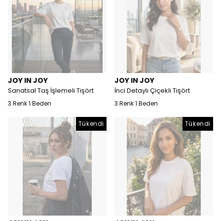
JOY IN JOY
JOY IN JOY
Sanatsal Taş İşlemeli Tişört
İnci Detaylı Çiçekli Tişört
3 Renk 1 Beden
3 Renk 1 Beden
Tükendi
Tükendi