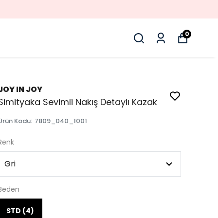
0
JOY IN JOY
Simityaka Sevimli Nakış Detaylı Kazak
Ürün Kodu
:
7809_040_1001
Renk
Beden
STD (4)