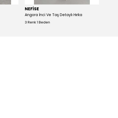
NEFİSE
JOY I
Angora İnci Ve Taş Detaylı Hırka
Angora
3 Renk 1 Beden
4 Renk