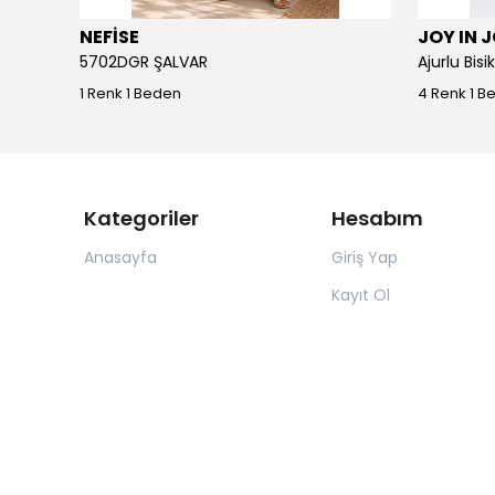
NEFİSE
JOY IN 
5702DGR ŞALVAR
Ajurlu Bis
1 Renk 1 Beden
4 Renk 1 B
Kategoriler
Hesabım
Anasayfa
Giriş Yap
Kayıt Ol