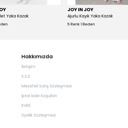
JOY
JOY IN JOY
iklet Yaka Kazak
Ajurlu Kayık Yaka Kazak
eden
5 Renk 1 Beden
Hakkımızda
İletişim
S.S.S
Mesafeli Satış Sözleşmesi
İptal İade Koşulları
KVKK
Üyelik Sözleşmesi