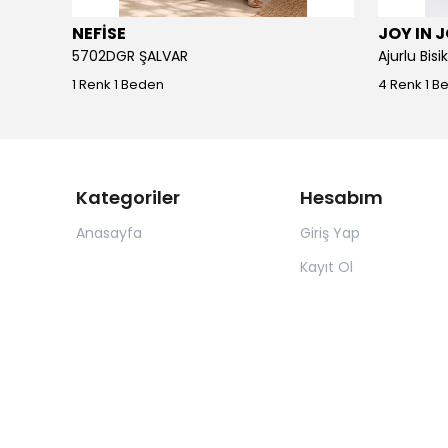
NEFİSE
JOY IN 
5702DGR ŞALVAR
Ajurlu Bis
1 Renk 1 Beden
4 Renk 1 B
Kategoriler
Hesabım
Anasayfa
Giriş Yap
Kayıt Ol