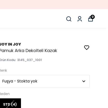
0
JOY IN JOY
Pamuk Arka Dekolteli Kazak
Ürün Kodu
:
3145_037_1001
Renk
Beden
STD (4)