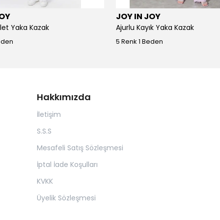
JOY
JOY IN JOY
iklet Yaka Kazak
Ajurlu Kayık Yaka Kazak
eden
5 Renk 1 Beden
Hakkımızda
İletişim
S.S.S
Mesafeli Satış Sözleşmesi
İptal İade Koşulları
KVKK
Üyelik Sözleşmesi