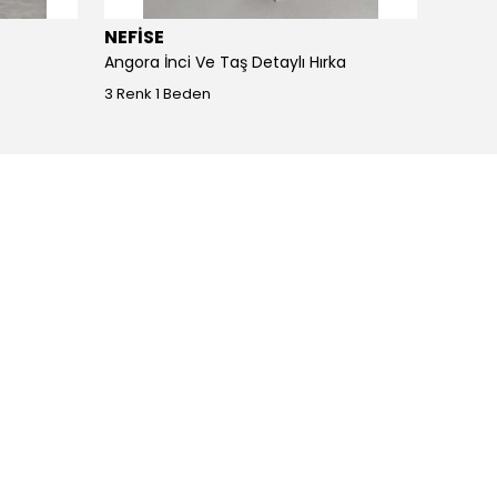
NEFİSE
JOY I
Angora İnci Ve Taş Detaylı Hırka
Angora
3 Renk 1 Beden
4 Renk