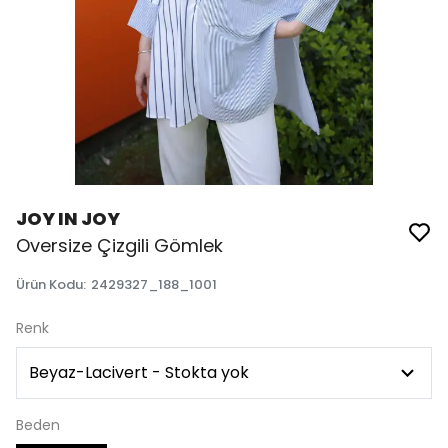
JOY IN JOY
Oversize Çizgili Gömlek
Ürün Kodu
:
2429327_188_1001
Renk
Beden