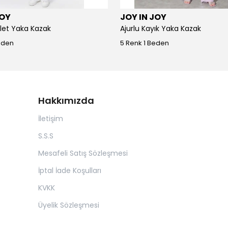
JOY
JOY IN JOY
iklet Yaka Kazak
Ajurlu Kayık Yaka Kazak
eden
5 Renk 1 Beden
Hakkımızda
İletişim
S.S.S
Mesafeli Satış Sözleşmesi
İptal İade Koşulları
KVKK
Üyelik Sözleşmesi