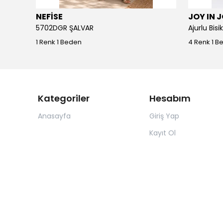
NEFİSE
JOY IN 
5702DGR ŞALVAR
Ajurlu Bis
1 Renk 1 Beden
4 Renk 1 B
Kategoriler
Hesabım
Anasayfa
Giriş Yap
Kayıt Ol