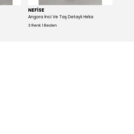
NEFİSE
JOY I
Angora İnci Ve Taş Detaylı Hırka
Angora
3 Renk 1 Beden
4 Renk