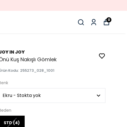
0
JOY IN JOY
Önü Kuş Nakışlı Gömlek
Ürün Kodu
:
255273_028_1001
Renk
Beden
STD (4)