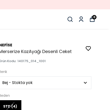
0
NEFİSE
Merserize KazAyağı Desenli Ceket
Ürün Kodu
:
140175_014_1001
Renk
Beden
STD (4)