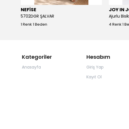
NEFİSE
JOY IN 
5702DGR ŞALVAR
Ajurlu Bis
1 Renk 1 Beden
4 Renk 1 B
Kategoriler
Hesabım
Anasayfa
Giriş Yap
Kayıt Ol