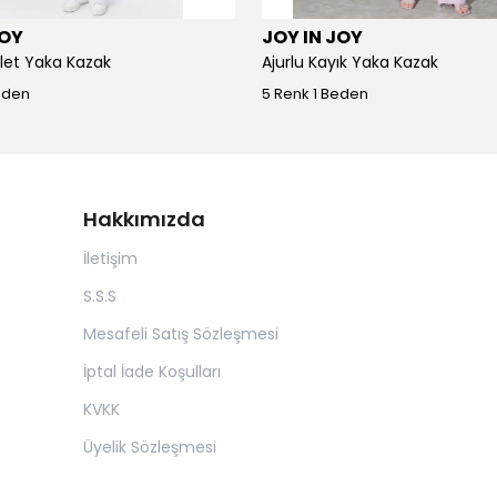
JOY
JOY IN JOY
iklet Yaka Kazak
Ajurlu Kayık Yaka Kazak
eden
5 Renk 1 Beden
Hakkımızda
İletişim
S.S.S
Mesafeli Satış Sözleşmesi
İptal İade Koşulları
KVKK
Üyelik Sözleşmesi