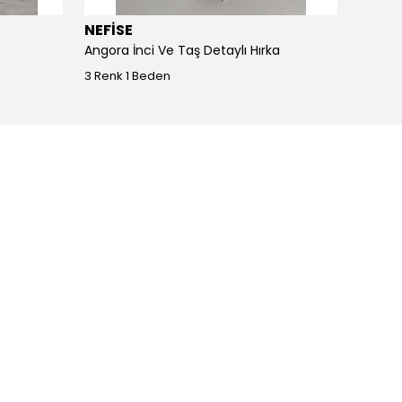
NEFİSE
JOY I
Angora İnci Ve Taş Detaylı Hırka
Angora
3 Renk 1 Beden
4 Renk