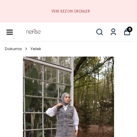
YENI SEZON ÜRÜNLER
0
Dokuma
Yelek