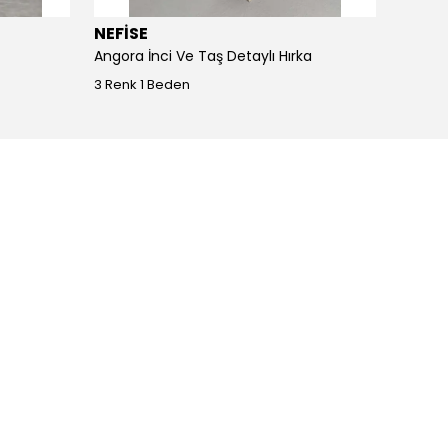
NEFİSE
JOY I
Angora İnci Ve Taş Detaylı Hırka
Angora
3 Renk 1 Beden
4 Renk