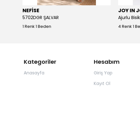
NEFİSE
JOY IN 
5702DGR ŞALVAR
Ajurlu Bis
1 Renk 1 Beden
4 Renk 1 B
Kategoriler
Hesabım
Anasayfa
Giriş Yap
Kayıt Ol