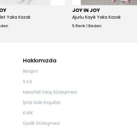
JOY
JOY IN JOY
iklet Yaka Kazak
Ajurlu Kayık Yaka Kazak
eden
5 Renk 1 Beden
Hakkımızda
İletişim
S.S.S
Mesafeli Satış Sözleşmesi
İptal İade Koşulları
KVKK
Üyelik Sözleşmesi