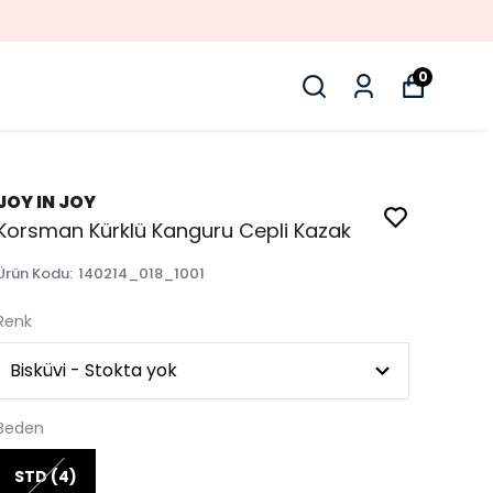
0
JOY IN JOY
Korsman Kürklü Kanguru Cepli Kazak
Ürün Kodu
:
140214_018_1001
Renk
Beden
STD (4)