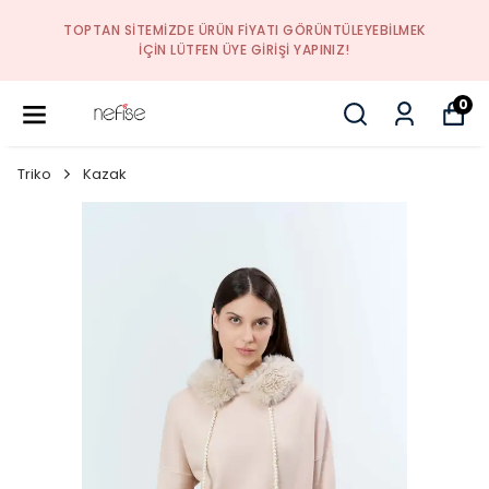
EK
YENI SEZON ÜRÜNLER
0
Triko
Kazak