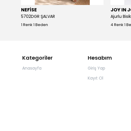
NEFİSE
JOY IN 
5702DGR ŞALVAR
Ajurlu Bis
1 Renk 1 Beden
4 Renk 1 B
Kategoriler
Hesabım
Anasayfa
Giriş Yap
Kayıt Ol