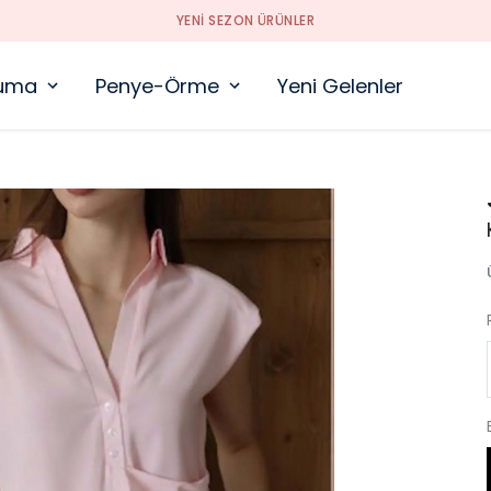
YENI SEZON ÜRÜNLER
uma
Penye-Örme
Yeni Gelenler