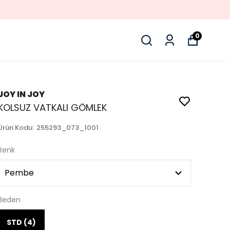
0
JOY IN JOY
KOLSUZ VATKALI GÖMLEK
Ürün Kodu
:
255293_073_1001
Renk
Beden
STD (4)