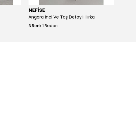
NEFİSE
JOY I
Angora İnci Ve Taş Detaylı Hırka
Angora
3 Renk 1 Beden
4 Renk