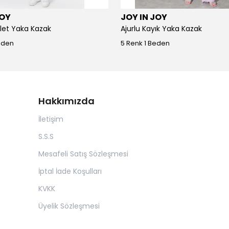
JOY
JOY IN JOY
iklet Yaka Kazak
Ajurlu Kayık Yaka Kazak
eden
5 Renk 1 Beden
Hakkımızda
İletişim
S.S.S
Mesafeli Satış Sözleşmesi
İptal İade Koşulları
KVKK
Üyelik Sözleşmesi