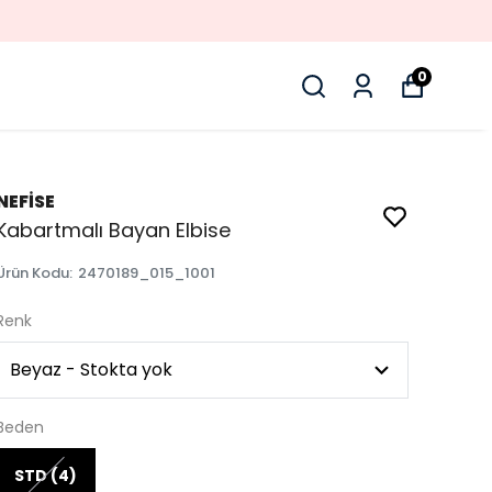
0
NEFİSE
Kabartmalı Bayan Elbise
Ürün Kodu
:
2470189_015_1001
Renk
Beden
STD (4)