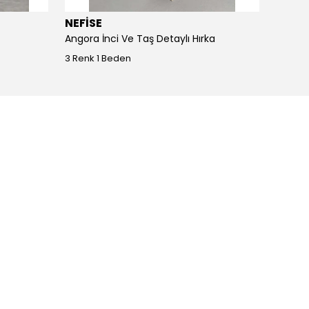
NEFİSE
JOY I
Angora İnci Ve Taş Detaylı Hırka
Angora
3 Renk 1 Beden
4 Renk