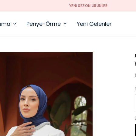
YENI SEZON ÜRÜNLER
uma
Penye-Örme
Yeni Gelenler