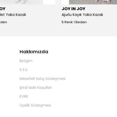
JOY
JOY IN JOY
iklet Yaka Kazak
Ajurlu Kayık Yaka Kazak
eden
5 Renk 1 Beden
Hakkımızda
İletişim
S.S.S
Mesafeli Satış Sözleşmesi
İptal İade Koşulları
KVKK
Üyelik Sözleşmesi