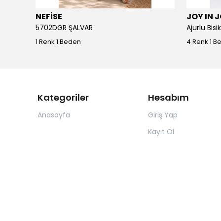
NEFİSE
JOY IN 
5702DGR ŞALVAR
Ajurlu Bis
1 Renk 1 Beden
4 Renk 1 B
Kategoriler
Hesabım
Anasayfa
Giriş Yap
Kayıt Ol