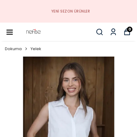
YENI SEZON ÜRÜNLER
0
Dokuma
Yelek