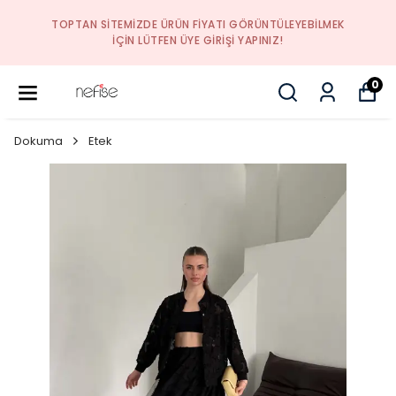
EK
YENI SEZON ÜRÜNLER
0
Dokuma
Etek