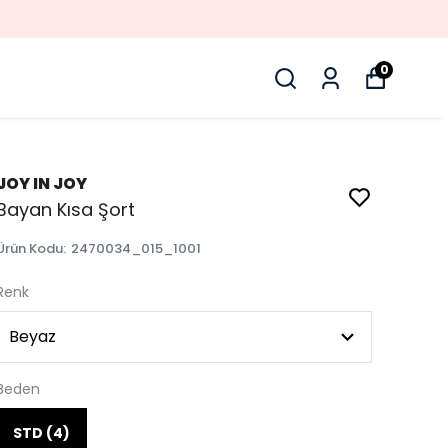
0
JOY IN JOY
Bayan Kısa Şort
Ürün Kodu
:
2470034_015_1001
Renk
Beden
STD (4)