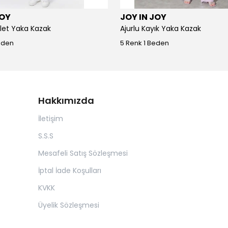
JOY
JOY IN JOY
iklet Yaka Kazak
Ajurlu Kayık Yaka Kazak
eden
5 Renk 1 Beden
Hakkımızda
İletişim
S.S.S
Mesafeli Satış Sözleşmesi
İptal İade Koşulları
KVKK
Üyelik Sözleşmesi