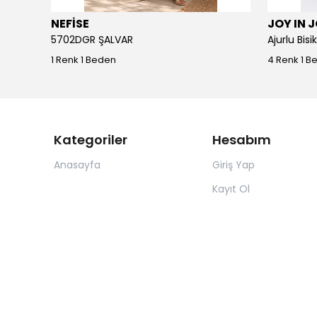
NEFİSE
JOY IN 
5702DGR ŞALVAR
Ajurlu Bis
1 Renk 1 Beden
4 Renk 1 B
Kategoriler
Hesabım
Anasayfa
Giriş Yap
Kayıt Ol