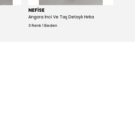
NEFİSE
JOY I
Angora İnci Ve Taş Detaylı Hırka
Angora
3 Renk 1 Beden
4 Renk