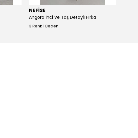
NEFİSE
JOY I
Angora İnci Ve Taş Detaylı Hırka
Angora
3 Renk 1 Beden
4 Renk