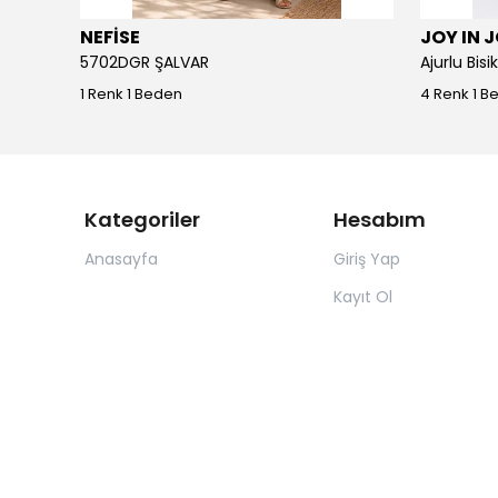
NEFİSE
JOY IN 
5702DGR ŞALVAR
Ajurlu Bis
1 Renk 1 Beden
4 Renk 1 B
Kategoriler
Hesabım
Anasayfa
Giriş Yap
Kayıt Ol