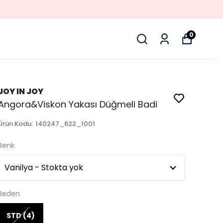
0
JOY IN JOY
Angora&Viskon Yakası Düğmeli Badi
Ürün Kodu
:
140247_622_1001
Renk
Beden
STD (4)