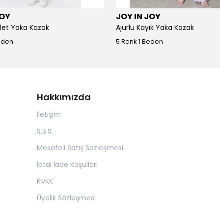
JOY
JOY IN JOY
iklet Yaka Kazak
Ajurlu Kayık Yaka Kazak
eden
5 Renk 1 Beden
Hakkımızda
İletişim
S.S.S
Mesafeli Satış Sözleşmesi
İptal İade Koşulları
KVKK
Üyelik Sözleşmesi