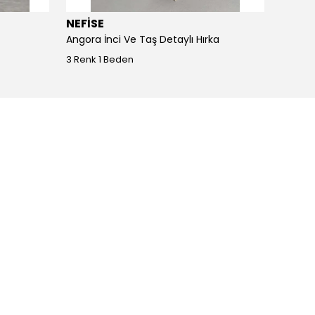
NEFİSE
JOY I
Angora İnci Ve Taş Detaylı Hırka
Angora
3 Renk 1 Beden
4 Renk