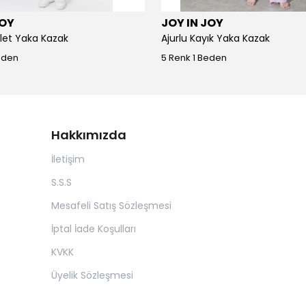
JOY
JOY IN JOY
iklet Yaka Kazak
Ajurlu Kayık Yaka Kazak
eden
5 Renk 1 Beden
Hakkımızda
İletişim
S.S.S
Mesafeli Satış Sözleşmesi
İptal İade Koşulları
KVKK
Üyelik Sözleşmesi