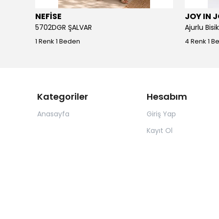
NEFİSE
JOY IN 
5702DGR ŞALVAR
Ajurlu Bis
1 Renk 1 Beden
4 Renk 1 B
Kategoriler
Hesabım
Anasayfa
Giriş Yap
Kayıt Ol