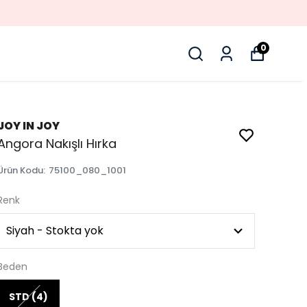
0
JOY IN JOY
Angora Nakışlı Hırka
Ürün Kodu
:
75100_080_1001
Renk
Beden
STD (4)