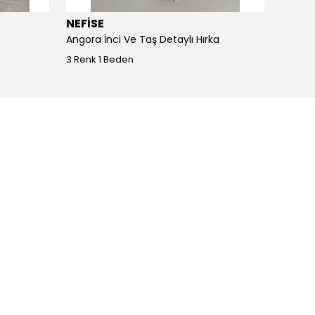
NEFİSE
JOY I
Angora İnci Ve Taş Detaylı Hırka
Angora
3 Renk 1 Beden
4 Renk