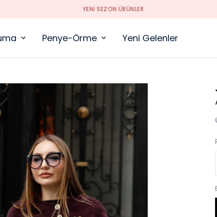
YENI SEZON ÜRÜNLER
uma
Penye-Örme
Yeni Gelenler