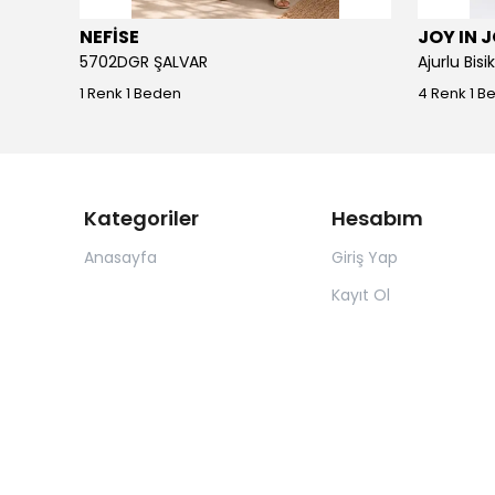
NEFİSE
JOY IN 
5702DGR ŞALVAR
Ajurlu Bis
1 Renk 1 Beden
4 Renk 1 B
Kategoriler
Hesabım
Anasayfa
Giriş Yap
Kayıt Ol