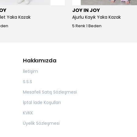
JOY
JOY IN JOY
iklet Yaka Kazak
Ajurlu Kayık Yaka Kazak
eden
5 Renk 1 Beden
Hakkımızda
İletişim
S.S.S
Mesafeli Satış Sözleşmesi
İptal İade Koşulları
KVKK
Üyelik Sözleşmesi