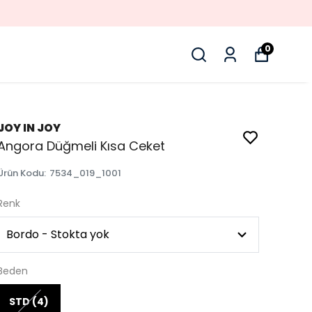
0
JOY IN JOY
Angora Düğmeli Kısa Ceket
Ürün Kodu
:
7534_019_1001
Renk
Beden
STD (4)