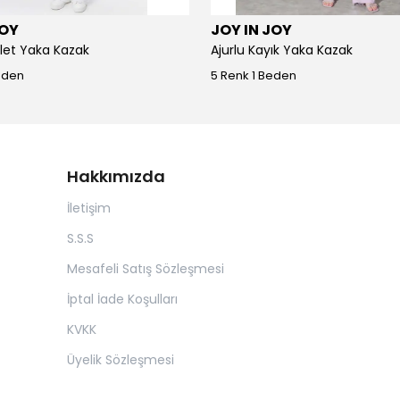
JOY
JOY IN JOY
iklet Yaka Kazak
Ajurlu Kayık Yaka Kazak
eden
5 Renk 1 Beden
Hakkımızda
İletişim
S.S.S
Mesafeli Satış Sözleşmesi
İptal İade Koşulları
KVKK
Üyelik Sözleşmesi