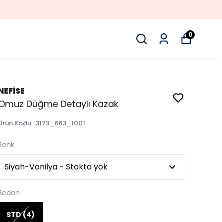
0
NEFİSE
Omuz Düğme Detaylı Kazak
Ürün Kodu
:
3173_663_1001
Renk
Beden
STD (4)