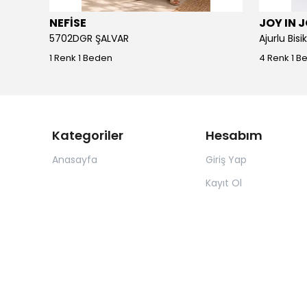
NEFİSE
JOY IN 
5702DGR ŞALVAR
Ajurlu Bis
1 Renk 1 Beden
4 Renk 1 B
Kategoriler
Hesabım
Anasayfa
Giriş Yap
Kayıt Ol