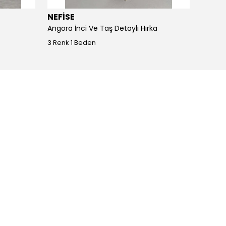
NEFİSE
JOY I
Angora İnci Ve Taş Detaylı Hırka
Angora
3 Renk 1 Beden
4 Renk